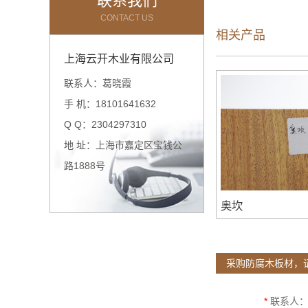
联系我们
CONTACT US
相关产品
上海云开木业有限公司
联系人：葛晓霞
手 机：18101641632
Q Q：2304297310
地 址：上海市嘉定区宝钱公
路1888号
奥坎
采购防腐木板材，
*
联系人