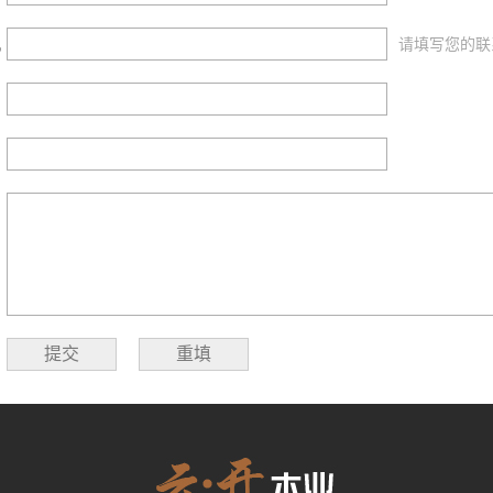
机
请填写您的联
：
：
：
提交
重填