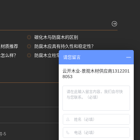
◎
碳化木与防腐木的区别
板材质推荐
◎
防腐木应具有持久性和稳定性？
木怎么样？
◎
防腐木立柱常用尺寸规格都有那些
请您留言
云开木业-景观木材供应商1312201
8053
号-5