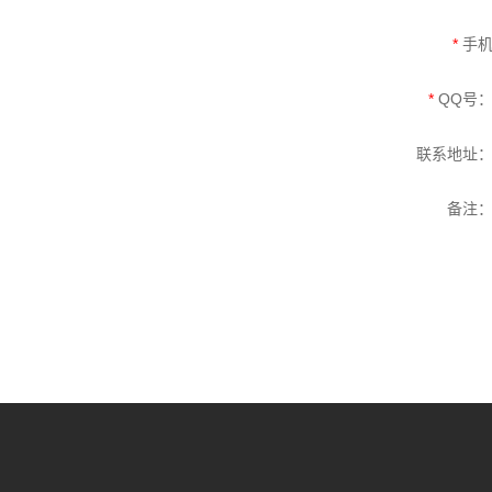
*
手
*
QQ号
联系地址
备注