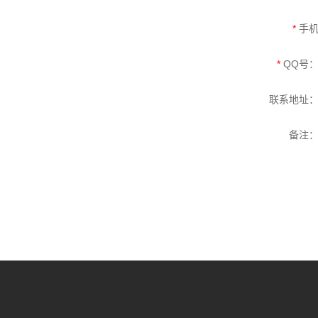
*
手
*
QQ号
联系地址
备注