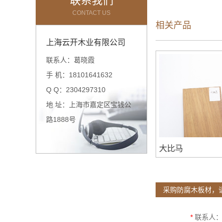
联系我们
CONTACT US
相关产品
上海云开木业有限公司
联系人：葛晓霞
手 机：18101641632
Q Q：2304297310
地 址：上海市嘉定区宝钱公
路1888号
大比马
采购防腐木板材，
*
联系人