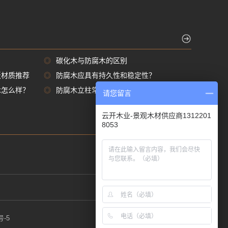
◎
碳化木与防腐木的区别
板材质推荐
◎
防腐木应具有持久性和稳定性？
木怎么样？
◎
防腐木立柱常用尺寸规格都有那些
请您留言
云开木业-景观木材供应商1312201
8053
号-5