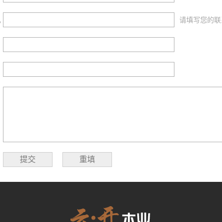
机
请填写您的联
：
：
：
提交
重填