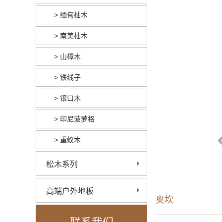
> 缅甸柚木
> 南美柚木
> 山樟木
> 铁线子
> 银口木
> 印尼菠萝格
> 重蚁木
松木系列
高端户外地板
奥坎