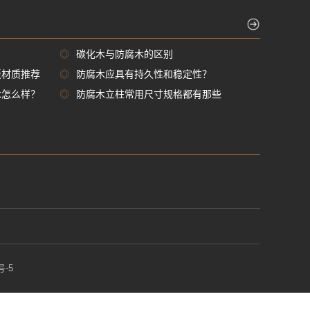
◎
碳化木与防腐木的区别
板材质推荐
◎
防腐木应具有持久性和稳定性？
木怎么样？
◎
防腐木立柱常用尺寸规格都有那些
号-5