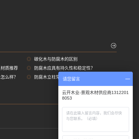
◎
碳化木与防腐木的区别
板材质推荐
◎
防腐木应具有持久性和稳定性？
木怎么样？
◎
防腐木立柱常用尺寸规格都有那些
请您留言
云开木业-景观木材供应商1312201
8053